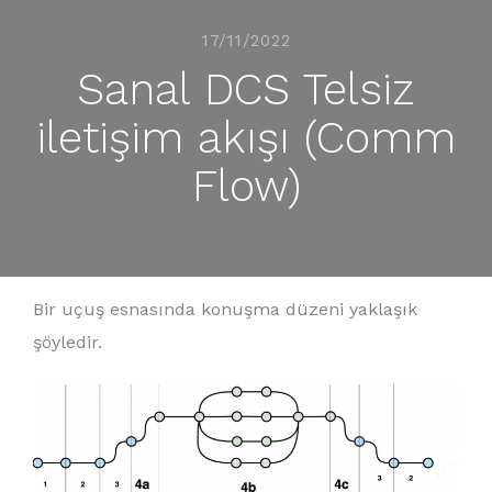
17/11/2022
Sanal DCS Telsiz
iletişim akışı (Comm
Flow)
Bir uçuş esnasında konuşma düzeni yaklaşık
şöyledir.