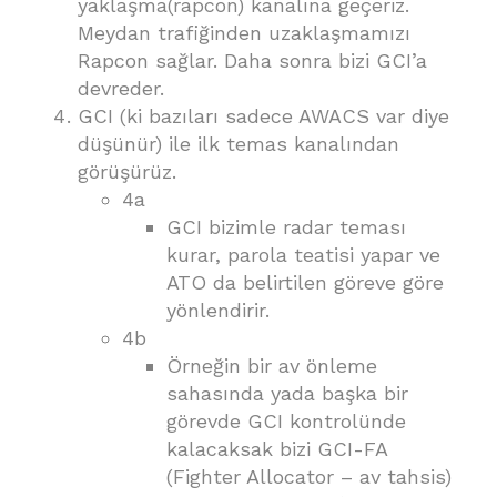
yaklaşma(rapcon) kanalına geçeriz.
Meydan trafiğinden uzaklaşmamızı
Rapcon sağlar. Daha sonra bizi GCI’a
devreder.
GCI (ki bazıları sadece AWACS var diye
düşünür) ile ilk temas kanalından
görüşürüz.
4a
GCI bizimle radar teması
kurar, parola teatisi yapar ve
ATO da belirtilen göreve göre
yönlendirir.
4b
Örneğin bir av önleme
sahasında yada başka bir
görevde GCI kontrolünde
kalacaksak bizi GCI-FA
(Fighter Allocator – av tahsis)