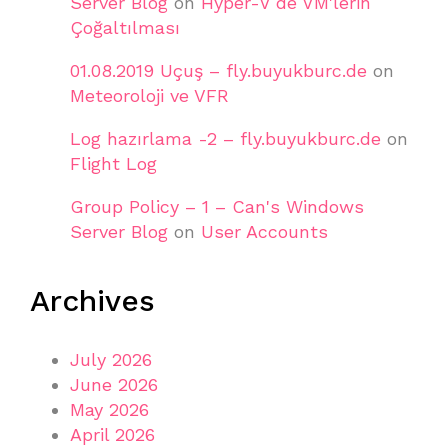
Server Blog
on
Hyper-V de VM'lerin
Çoğaltılması
01.08.2019 Uçuş – fly.buyukburc.de
on
Meteoroloji ve VFR
Log hazırlama -2 – fly.buyukburc.de
on
Flight Log
Group Policy – 1 – Can's Windows
Server Blog
on
User Accounts
Archives
July 2026
June 2026
May 2026
April 2026