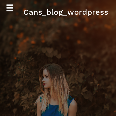
Skip
Cans_blog_wordpress
to
content