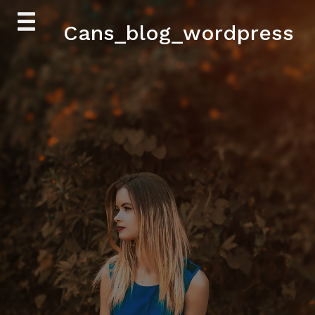
Skip
Cans_blog_wordpress
to
content