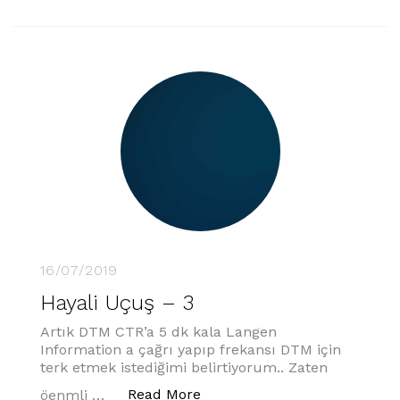
16/07/2019
Hayali Uçuş – 3
Artık DTM CTR’a 5 dk kala Langen
Information a çağrı yapıp frekansı DTM için
terk etmek istediğimi belirtiyorum.. Zaten
“Hayali Uçuş – 3”
Read More
öenmli …