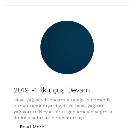
2019 -1 İlk uçuş Devam
Hava yağışlıydı hocamla uçağa binemedik
çünkü uçak dışardaydı ve baya yağmur
yağıyordu. Neyse biraz gecikmeyle yağmur
dinince sabırsız ben ıslanmayı …
“2019 -1 İlk uçuş Devam”
Read More