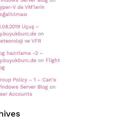
yper-V de VM'lerin
oğaltılması
1.08.2019 Uçuş –
ly.buyukburc.de
on
eteoroloji ve VFR
og hazırlama -2 –
ly.buyukburc.de
on
Flight
og
roup Policy – 1 – Can's
indows Server Blog
on
ser Accounts
hives