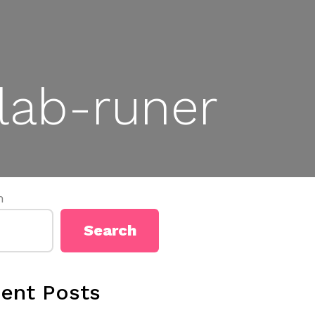
lab-runer
h
Search
ent Posts