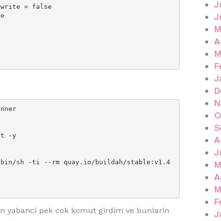
J
J
M
A
M
F
J
D
N
nner

O
S
t -y

A
J
M
A
M
F
n yabanci pek cok komut girdim ve bunlarin
J