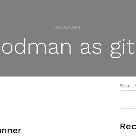
26/06/2026
podman as git
Searc
Rec
runner