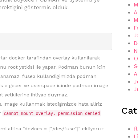
M
erektigini göstermis olduk.
A
M
F
J
D
N
lar docker tarafindan overlay kullanilarak
O
S
u root yetkisi ile yapar. Podman bunun icin
A
ullanamaz. fuse3 kullandigimizda podman
J
yfs e gecer ve userspace icinde podman image
J
oot yetkilerine ihtiyac duymaz.
a image kullanmak istedigmizde hata aliriz
Cat
r
cannot mount overlay: permission denied
f
l altina “devices = [“/dev/fuse”]” ekliyoruz.
L