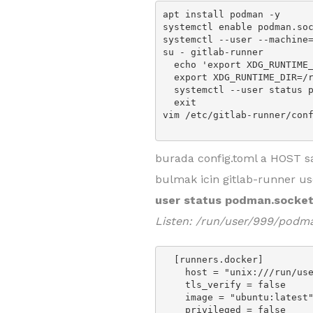
apt install podman -y

systemctl enable podman.soc
systemctl --user --machine=
su - gitlab-runner

  echo 'export XDG_RUNTIME_DIR=/run/user/$(id -u)' >> .bash_profile

  export XDG_RUNTIME_DIR=/run/user/999

  systemctl --user status podman.socket

  exit

vim /etc/gitlab-runner/conf
burada config.toml a HOST sa
bulmak icin gitlab-runner us
user status podman.socke
Listen: /run/user/999/podm
  [runners.docker]

    host = "unix:///run/user/999/podman/podman.sock"

    tls_verify = false

    image = "ubuntu:latest"

    privileged = false
