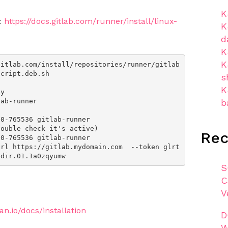
K
 :
https://docs.gitlab.com/runner/install/linux-
K
d
K
K
gitlab.com/install/repositories/runner/gitlab
cript.deb.sh

s
K
y

ab-runner

b
0-765536 gitlab-runner

ouble check it's active)

Re
0-765536 gitlab-runner

url https://gitlab.mydomain.com  --token glrt
S
C
V
n.io/docs/installation
D
W