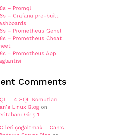
8s – Promql
8s – Grafana pre-built
ashboards
8s – Prometheus Genel
8s – Prometheus Cheat
heet
8s – Prometheus App
aglantisi
cent Comments
QL – 4 SQL Komutları –
an's Linux Blog
on
eritabanı Giriş 1
C leri çoğaltmak – Can's
indows Server Blog
on