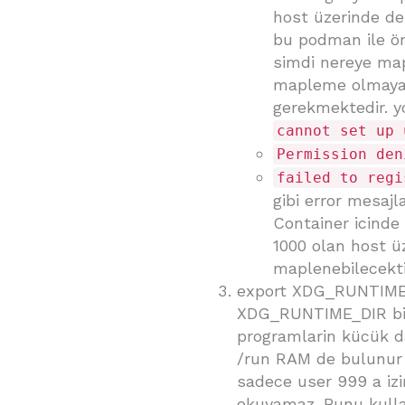
host üzerinde de
bu podman ile ö
simdi nereye map
mapleme olmayac
gerekmektedir. y
cannot set up 
Permission den
failed to regi
gibi error mesajl
Container icinde 
1000 olan host üz
maplenebilecekti
export XDG_RUNTIME
XDG_RUNTIME_DIR bir
programlarin kücük dat
/run RAM de bulunur v
sadece user 999 a izi
okuyamaz. Bunu kull