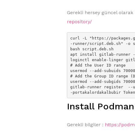
Gerekli hersey güncel olarak
repository/
curl -L "https://packages.
-runner/script.deb.sh" -o s
bash script.deb.sh

apt install gitlab-runner -
loginctl enable-linger gitl
# Add the User ID range

usermod --add-subuids 70000
# Add the Group ID range (D
usermod --add-subgids 70000
gitlab-runner register  --
Install Podman
Gerekli bilgiler :
https://podma