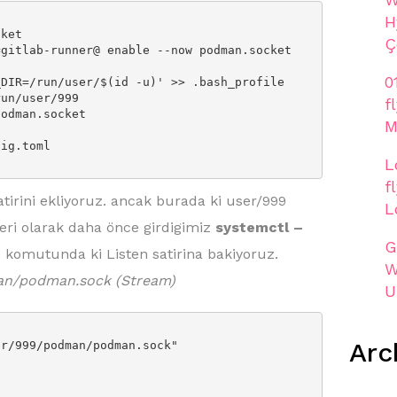
H
ket

Ç
gitlab-runner@ enable --now podman.socket

0
f
M
ig.toml

L
f
tirini ekliyoruz. ancak burada ki user/999
L
eri olarak daha önce girdigimiz
systemctl –
G
t
komutunda ki Listen satirina bakiyoruz.
W
an/podman.sock (Stream)
U
Arc