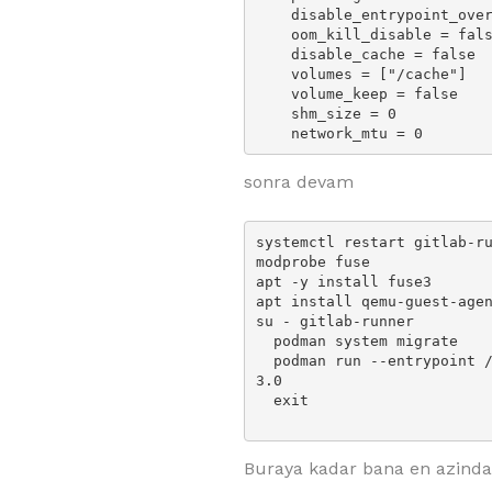
    disable_entrypoint_overwrite = false

    oom_kill_disable = false

    disable_cache = false

    volumes = ["/cache"]

    volume_keep = false

    shm_size = 0

    network_mtu = 0
sonra devam
systemctl restart gitlab-ru
modprobe fuse

apt -y install fuse3

apt install qemu-guest-agen
su - gitlab-runner

  podman system migrate

  podman run --entrypoint /bin/sh -ti --rm quay.io/buildah/stable:v1.4
3.0

  exit

Buraya kadar bana en azinda