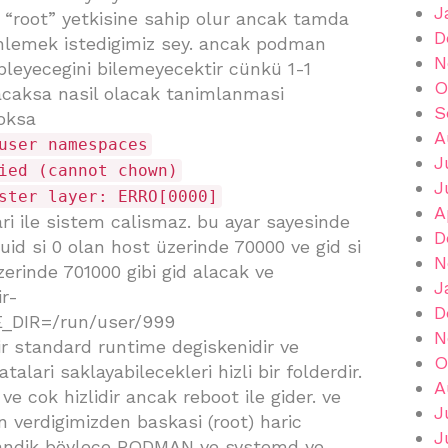
J
 “root” yetkisine sahip olur ancak tamda
D
nlemek istedigimiz sey. ancak podman
N
leyecegini bilemeyecektir cünkü 1-1
O
aksa nasil olacak tanimlanmasi
S
oksa
A
user namespaces
J
ied (cannot chown)
J
ster layer: ERRO[0000]
A
ari ile sistem calismaz. bu ayar sayesinde
D
uid si 0 olan host üzerinde 70000 ve gid si
N
erinde 701000 gibi gid alacak ve
J
r-
D
_DIR=/run/user/999
N
 standard runtime degiskenidir ve
O
alari saklayabilecekleri hizli bir folderdir.
A
e cok hizlidir ancak reboot ile gider. ve
J
n verdigimizden baskasi (root) haric
J
andik böylece PODMAN ve systemd ye