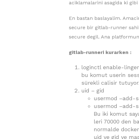
aciklamalarini asagida ki gib
En bastan baslayalim. Amacim
secure bir gitlab-runner sahi
secure degil. Ana platform
gitlab-runneri kurarken :
loginctl enable-linge
bu komut userin sessi
sürekli calisir tutuyo
uid – gid
usermod –add-su
usermod –add-su
Bu iki komut say
leri 70000 den b
normalde dockerd
uid ve gid ye map