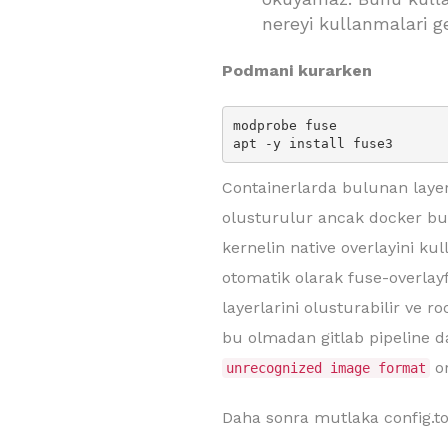
nereyi kullanmalari g
Podmani kurarken
modprobe fuse

apt -y install fuse3
Containerlarda bulunan layer
olusturulur ancak docker bun
kernelin native overlayini k
otomatik olarak fuse-overla
layerlarini olusturabilir ve r
bu olmadan gitlab pipeline d
o
unrecognized image format
Daha sonra mutlaka config.tom