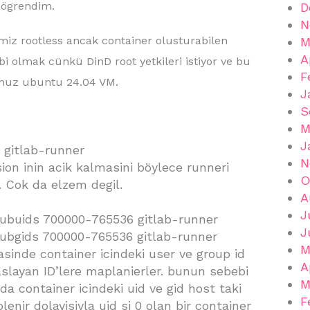
i ögrendim.
D
N
iz rootless ancak container olusturabilen
M
A
bi olmak cünkü DinD root yetkileri istiyor ve bu
F
umuz ubuntu 24.04 VM.
J
S
M
J
r gitlab-runner
N
on inin acik kalmasini böylece runneri
O
r. Cok da elzem degil.
A
J
buids 700000-765536 gitlab-runner
J
bgids 700000-765536 gitlab-runner
M
asinde container icindeki user ve group id
A
aslayan ID’lere maplanierler. bunun sebebi
M
a container icindeki uid ve gid host taki
F
lenir dolayisiyla uid si 0 olan bir container