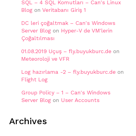
SQL – 4 SQL Komutları – Can's Linux
Blog
on
Veritabanı Giriş 1
DC leri çoğaltmak – Can's Windows
Server Blog
on
Hyper-V de VM'lerin
Çoğaltılması
01.08.2019 Uçuş – fly.buyukburc.de
on
Meteoroloji ve VFR
Log hazırlama -2 – fly.buyukburc.de
on
Flight Log
Group Policy – 1 – Can's Windows
Server Blog
on
User Accounts
Archives