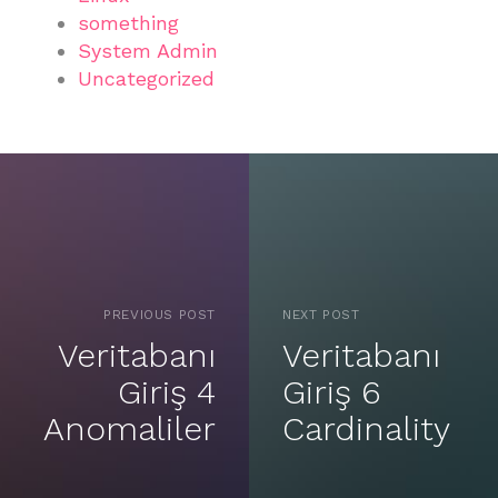
something
System Admin
Uncategorized
PREVIOUS POST
NEXT POST
Veritabanı
Veritabanı
Giriş 4
Giriş 6
Anomaliler
Cardinality